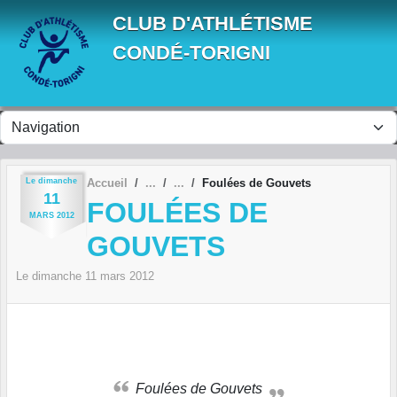
Panneau de gestion des cookies
CLUB D'ATHLÉTISME
CONDÉ-TORIGNI
Le
dimanche
Accueil
Foulées de Gouvets
11
FOULÉES DE
MARS
2012
GOUVETS
Le
dimanche
11
mars
2012
Foulées de Gouvets