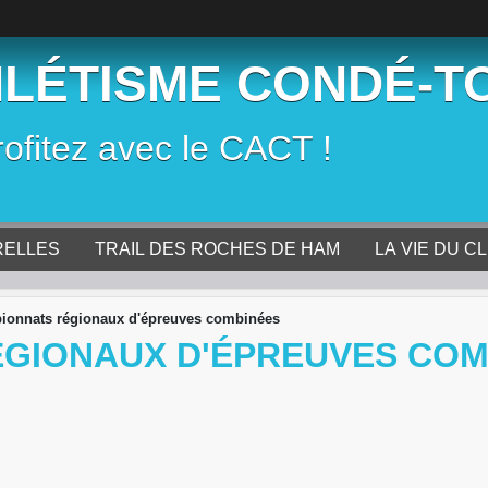
HLÉTISME CONDÉ-T
rofitez avec le CACT !
RELLES
TRAIL DES ROCHES DE HAM
LA VIE DU C
onnats régionaux d'épreuves combinées
GIONAUX D'ÉPREUVES COM