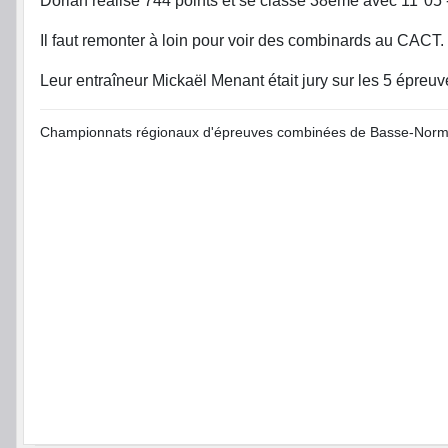
Dorian réalise 744 points et se classe 38éme avec 11''05 
Il faut remonter à loin pour voir des combinards au CACT.
Leur entraîneur Mickaël Menant était jury sur les 5 épreuv
Championnats régionaux d'épreuves combinées de Basse-Norman