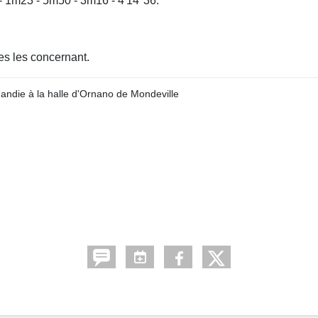
- 1m23 - 5m50 - 3m16 - 4'14''36.
es les concernant.
die à la halle d'Ornano de Mondeville