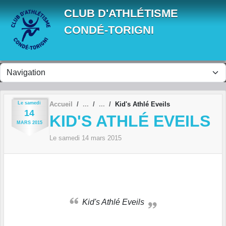
Panneau de gestion des cookies
CLUB D'ATHLÉTISME
CONDÉ-TORIGNI
Le
samedi
Accueil
Kid's Athlé Eveils
14
KID'S ATHLÉ EVEILS
MARS
2015
Le
samedi
14
mars
2015
Kid's Athlé Eveils