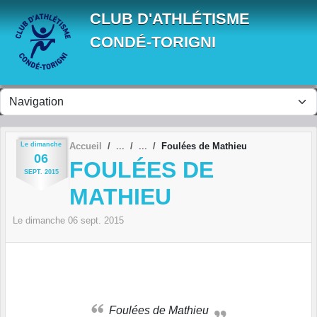
Panneau de gestion des cookies
CLUB D'ATHLÉTISME
CONDÉ-TORIGNI
Le
dimanche
Accueil
Foulées de Mathieu
06
FOULÉES DE
SEPT.
2015
MATHIEU
Le
dimanche
06
sept.
2015
Foulées de Mathieu