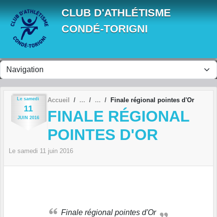
Panneau de gestion des cookies
CLUB D'ATHLÉTISME
CONDÉ-TORIGNI
Le
samedi
Accueil
Finale régional pointes d'Or
11
FINALE RÉGIONAL
JUIN
2016
POINTES D'OR
Le
samedi
11
juin
2016
Finale régional pointes d'Or