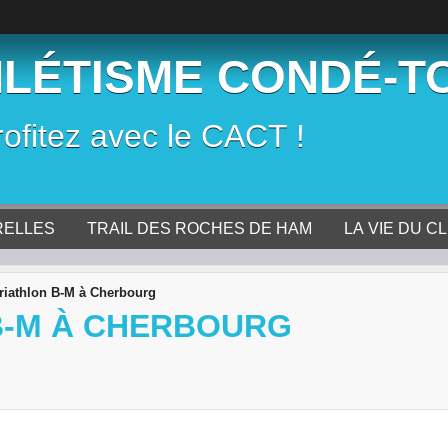
HLÉTISME CONDÉ-T
rofitez avec le CACT !
RELLES
TRAIL DES ROCHES DE HAM
LA VIE DU C
riathlon B-M à Cherbourg
B-M À CHERBOURG