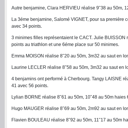
Autre benjamine, Clara HERVIEU réalise 9"38 au 50m, 12
La 3éme benjamine, Salomé VIGNET, pour sa première co
avec 34 points.
3 minimes filles représentaient le CACT. Julie BUISSON 
points au triathlon et une 6éme place sur 50 minimes.
Emma MOISON réalise 8"20 au 50m, 3m32 au saut en long
Laurine LECLER réalise 8"58 au 50m, 3m32 au saut en lo
4 benjamins ont performé à Cherbourg. Tangy LAISNE réal
41 avec 56 points.
Lylian BORNE réalise 8"61 au 50m, 10"48 au 50m haies 6
Hugo MAUGER réalise 8"69 au 50m, 2m92 au saut en long
Flavien BOULEAU réalise 8"92 au 50m, 11"17 au 50m haie