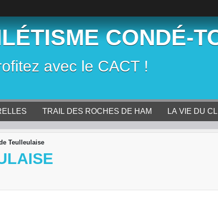
HLÉTISME CONDÉ-T
rofitez avec le CACT !
RELLES
TRAIL DES ROCHES DE HAM
LA VIE DU C
de Teulleulaise
ULAISE