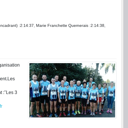
encadrant) :2:14:37, Marie Franchette Quemerais :2:14:38,
ganisation
ment.Les
t :"Les 3
fr