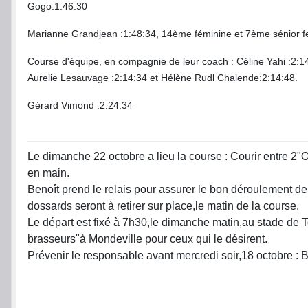
Gogo:1:46:30
Marianne Grandjean :1:48:34, 14ème féminine et 7ème sénior 
Course d'équipe, en compagnie de leur coach : Céline Yahi :2:1
Aurelie Lesauvage :2:14:34 et Hélène Rudl Chalende:2:14:48.
Gérard Vimond :2:24:34
Le dimanche 22 octobre a lieu la course : Courir entre 2
en main.
Benoît prend le relais pour assurer le bon déroulement de 
dossards seront à retirer sur place,le matin de la course.
Le départ est fixé à 7h30,le dimanche matin,au stade de To
brasseurs"à Mondeville pour ceux qui le désirent.
Prévenir le responsable avant mercredi soir,18 octobr