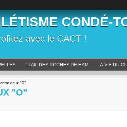
HLÉTISME CONDÉ-T
rofitez avec le CACT !
RELLES
TRAIL DES ROCHES DE HAM
LA VIE DU C
 entre deux "O"
X "O"