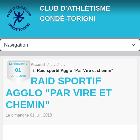
Panneau de gestion des cookies
CLUB D'ATHLÉTISME
CONDÉ-TORIGNI
Le
dimanche
Accueil
01
Raid sportif Agglo "Par Vire et chemin"
JUIL.
2018
RAID SPORTIF
AGGLO "PAR VIRE ET
CHEMIN"
Le
dimanche
01
juil.
2018