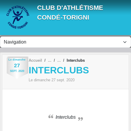
Panneau de gestion des cookies
CLUB D'ATHLÉTISME
CONDÉ-TORIGNI
Le
dimanche
Accueil
Interclubs
27
INTERCLUBS
SEPT.
2020
Le
dimanche
27
sept.
2020
Interclubs