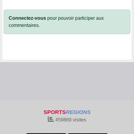
Connectez-vous
pour pouvoir participer aux
commentaires.
SPORTS
REGIONS
459869
visites