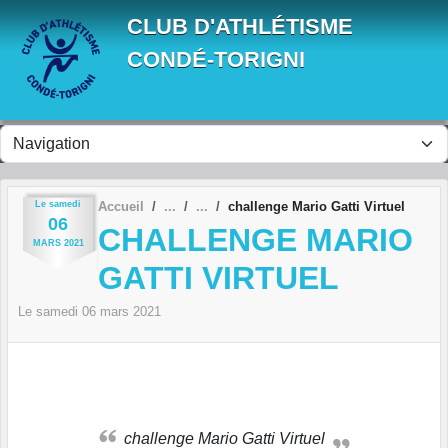
Panneau de gestion des cookies
CLUB D'ATHLÉTISME
CONDÉ-TORIGNI
Le
samedi
Accueil
challenge Mario Gatti Virtuel
06
CHALLENGE MARIO
MARS
2021
GATTI VIRTUEL
Le
samedi
06
mars
2021
challenge Mario Gatti Virtuel