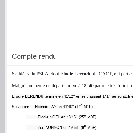
Compte-rendu
6 athlètes du PSLA, dont
Elodie Lerendu
du CACT, ont partic
Malgré une heure de départ tardive à 18h40 par une très forte chal
e
Elodie LERENDU
termine en 41’12’’ en se classant 141
au scratch e
e
Suivie par : Noémie LAY en 41’40’’ (14
M1F)
e
Elodie NOEL en 43’45’’ (25
M0F)
e
Zoé NONNON en 49’58’’ (9
M5F)