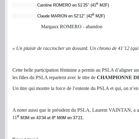
e
Caroline ROMERO en 51’25’’ (41
M2F)
e
Claude MARION en 52’12’’ (42
M2F)
Margaux ROMERO - abandon
« Un plaisir de raccrocher un dossard. Un chrono de 41’12 (qui 
Cette belle participation féminine a permis au PSLA d’aligner une
les filles du PSLA repartent avec le titre de
CHAMPIONNE DE 
Un titre qui montre la force de l’entente du PSLA et qui, on n’en 
A noter aussi que le président du PSLA, Laurent VAINTAN, a auss
e
11
e
M3M en 43’34 et 8
M0M en 37’21.