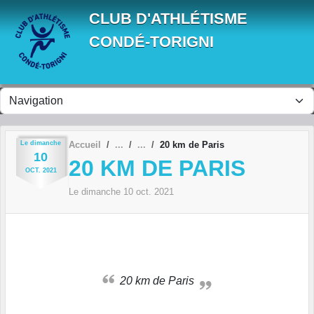
Panneau de gestion des cookies
CLUB D'ATHLÉTISME
CONDÉ-TORIGNI
Le
dimanche
Accueil
20 km de Paris
10
20 KM DE PARIS
OCT.
2021
Le
dimanche
10
oct.
2021
20 km de Paris