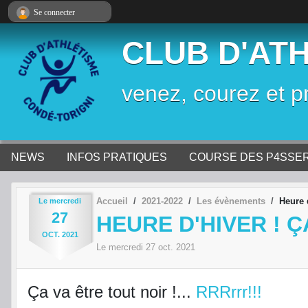
Panneau de gestion des cookies
Se connecter
CLUB D'AT
venez, courez et p
NEWS
INFOS PRATIQUES
COURSE DES P4SSE
Accueil
2021-2022
Les évènements
Heure d
Le
mercredi
27
HEURE D'HIVER ! ÇA
OCT.
2021
Le
mercredi
27
oct.
2021
Ça va être tout noir !...
RRRrrr!!!