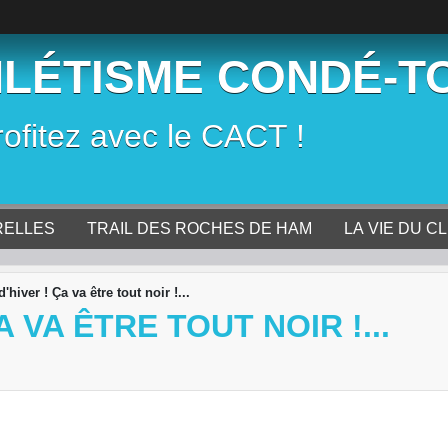
HLÉTISME CONDÉ-T
rofitez avec le CACT !
RELLES
TRAIL DES ROCHES DE HAM
LA VIE DU C
'hiver ! Ça va être tout noir !...
 VA ÊTRE TOUT NOIR !...