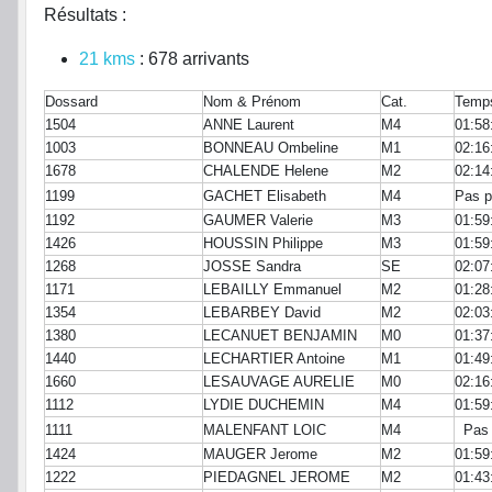
Résultats :
21 kms
: 678 arrivants
Dossard
Nom & Prénom
Cat.
Temp
1504
ANNE Laurent
M4
01:58
1003
BONNEAU Ombeline
M1
02:16
1678
CHALENDE Helene
M2
02:14
1199
GACHET Elisabeth
M4
Pas pr
1192
GAUMER Valerie
M3
01:59
1426
HOUSSIN Philippe
M3
01:59
1268
JOSSE Sandra
SE
02:07
1171
LEBAILLY Emmanuel
M2
01:28
1354
LEBARBEY David
M2
02:03
1380
LECANUET BENJAMIN
M0
01:37
1440
LECHARTIER Antoine
M1
01:49
1660
LESAUVAGE AURELIE
M0
02:16
1112
LYDIE DUCHEMIN
M4
01:59
1111
MALENFANT LOIC
M4
Pas p
1424
MAUGER Jerome
M2
01:59
1222
PIEDAGNEL JEROME
M2
01:43