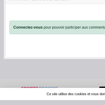
Connectez-vous
pour pouvoir participer aux commenta
SPORTS
REGIONS
Ce site utilise des cookies et vous do
459545
visites