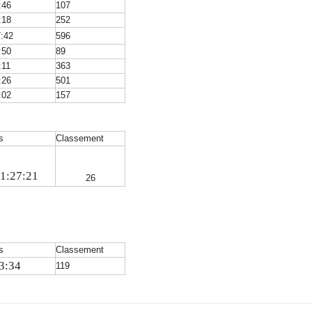
:46
107
:18
252
7:42
596
:50
89
:11
363
:26
501
:02
157
s
Classement
1:27:21
26
s
Classement
3:34
119