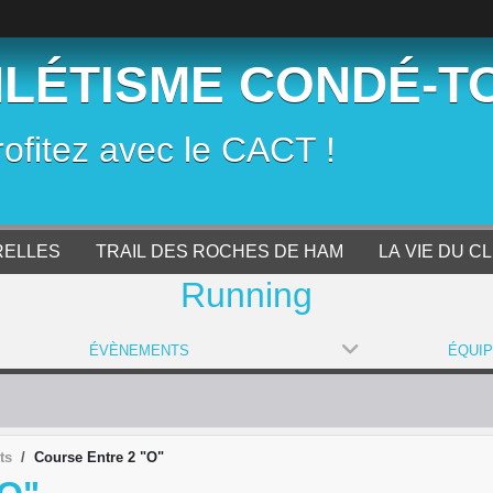
HLÉTISME CONDÉ-T
rofitez avec le CACT !
RELLES
TRAIL DES ROCHES DE HAM
LA VIE DU C
Running
ÉVÈNEMENTS
ÉQUI
ts
Course Entre 2 "O"