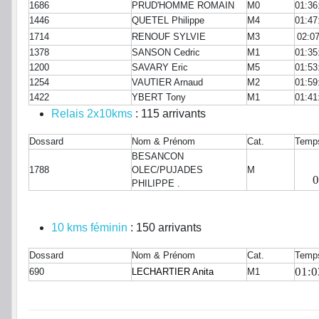
1686
PRUD'HOMME ROMAIN
M0
01:36
1446
QUETEL Philippe
M4
01:47
1714
RENOUF SYLVIE
M3
02:0
1378
SANSON Cedric
M1
01:35
1200
SAVARY Eric
M5
01:53
1254
VAUTIER Arnaud
M2
01:59
1422
YBERT Tony
M1
01:41
Relais 2x10kms
: 115 arrivants
Dossard
Nom & Prénom
Cat.
Temp
BESANCON
1788
OLEC/PUJADES
M
0
PHILIPPE .
10 kms féminin
: 150 arrivants
Dossard
Nom & Prénom
Cat.
Temp
01:0
690
LECHARTIER Anita
M1