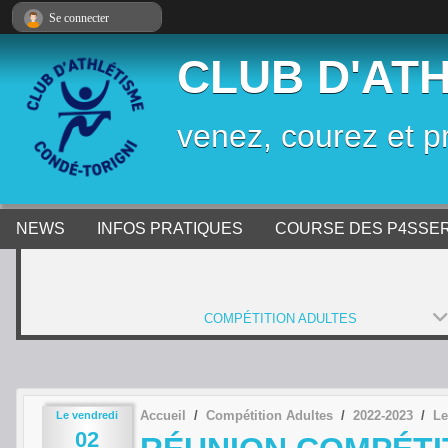
Panneau de gestion des cookies
Se connecter
CLUB D'AT
venez, courez et p
NEWS
INFOS PRATIQUES
COURSE DES P4SSE
COMPÉTITION ADULTES
Accueil
Compétition Adultes
2022-2023
Le
Le
vendredi
02