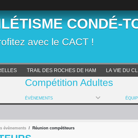
HLÉTISME CONDÉ-T
rofitez avec le CACT !
RELLES
TRAIL DES ROCHES DE HAM
LA VIE DU C
Compétition Adultes
ÉVÈNEMENTS
ÉQUI
s évènements
Réunion compétiteurs