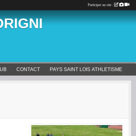
Participer au site :
ORIGNI
LUB
CONTACT
PAYS SAINT LOIS ATHLETISME