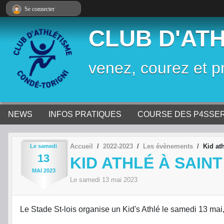
Panneau de gestion des cookies
Se connecter
CLUB D'AT
venez, courez et p
NEWS
INFOS PRATIQUES
COURSE DES P4SSE
Accueil
2022-2023
Les évènements
Kid at
Le
samedi
13
KID ATHLÉ À SAINT
MAI
2023
Le
samedi
13
mai
2023
Le Stade St-lois organise un Kid's Athlé le samedi 13 ma