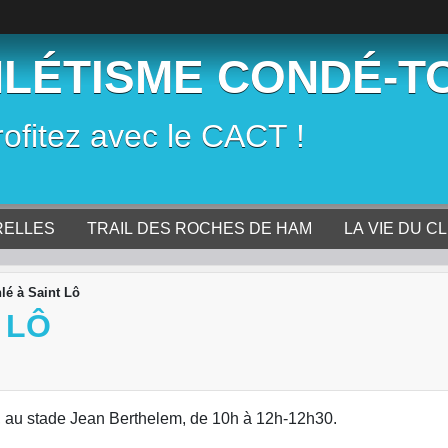
HLÉTISME CONDÉ-T
rofitez avec le CACT !
RELLES
TRAIL DES ROCHES DE HAM
LA VIE DU C
hlé à Saint Lô
 LÔ
i, au stade Jean Berthelem, de 10h à 12h-12h30.