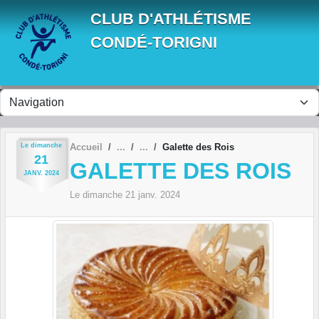
Panneau de gestion des cookies
CLUB D'ATHLÉTISME
CONDÉ-TORIGNI
Le
dimanche
Accueil
Galette des Rois
21
GALETTE DES ROIS
JANV.
2024
Le
dimanche
21
janv.
2024