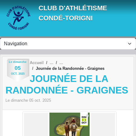
Panneau de gestion des cookies
CLUB D'ATHLÉTISME
CONDÉ-TORIGNI
Le
dimanche
Accueil
05
Journée de la Randonnée - Graignes
OCT.
2025
JOURNÉE DE LA
RANDONNÉE - GRAIGNES
Le
dimanche
05
oct.
2025