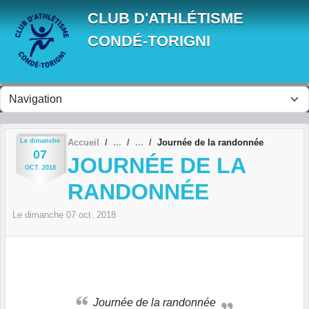
Panneau de gestion des cookies
CLUB D'ATHLÉTISME
CONDÉ-TORIGNI
Le
dimanche
Accueil
Journée de la randonnée
07
JOURNÉE DE LA
OCT.
2018
RANDONNÉE
Le
dimanche
07
oct.
2018
Journée de la randonnée