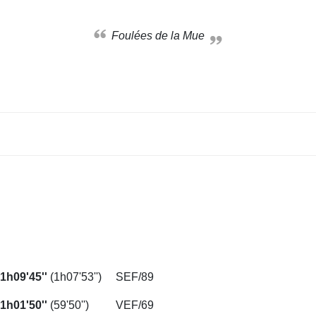
Foulées de la Mue
1h09'45''
(1h07'53'')
SEF/89
1h01'50''
(59'50'')
VEF/69