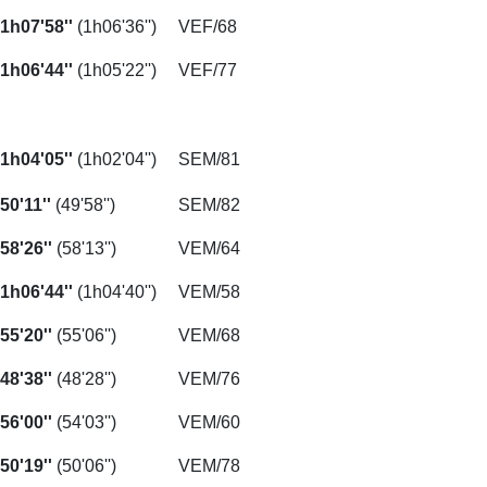
1h07'58''
(1h06'36'')
VEF/68
1h06'44''
(1h05'22'')
VEF/77
1h04'05''
(1h02'04'')
SEM/81
50'11''
(49'58'')
SEM/82
58'26''
(58'13'')
VEM/64
1h06'44''
(1h04'40'')
VEM/58
55'20''
(55'06'')
VEM/68
48'38''
(48'28'')
VEM/76
56'00''
(54'03'')
VEM/60
50'19''
(50'06'')
VEM/78