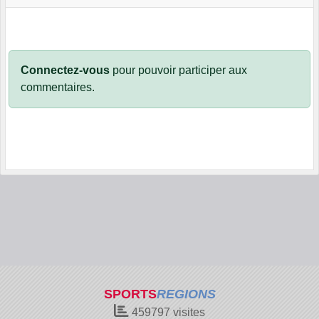
Connectez-vous
pour pouvoir participer aux
commentaires.
SPORTS
REGIONS
459797
visites