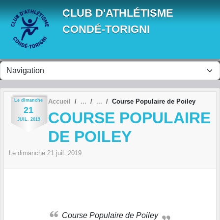
Panneau de gestion des cookies
CLUB D'ATHLÉTISME
CONDÉ-TORIGNI
Le
dimanche
Accueil
Course Populaire de Poiley
21
COURSE POPULAIRE
JUIL.
2019
DE POILEY
Le
dimanche
21
juil.
2019
Course Populaire de Poiley